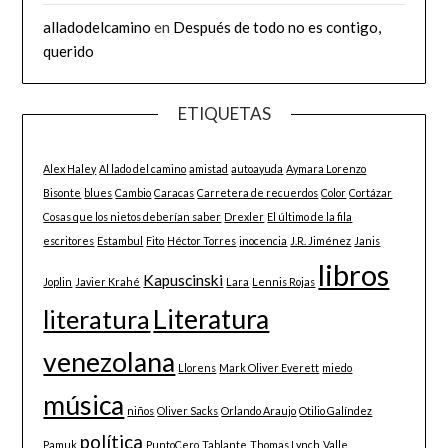
alladodelcamino
en
Después de todo no es contigo,
querido
ETIQUETAS
Alex Haley
Al lado del camino
amistad
autoayuda
Aymara Lorenzo
Bisonte
blues
Cambio
Caracas
Carretera de recuerdos
Color
Cortázar
Cosas que los nietos deberían saber
Drexler
El último de la fila
escritores
Estambul
Fito
Héctor Torres
inocencia
J.R. Jiménez
Janis
libros
Kapuscinski
Joplin
Javier Krahé
Lara
Lennis Rojas
Literatura
literatura
venezolana
Llorens
Mark Oliver Everett
miedo
música
niños
Oliver Sacks
Orlando Araujo
Otilio Galíndez
política
Pamuk
PuntoCero
Tablante
Thomas Lynch
Valle