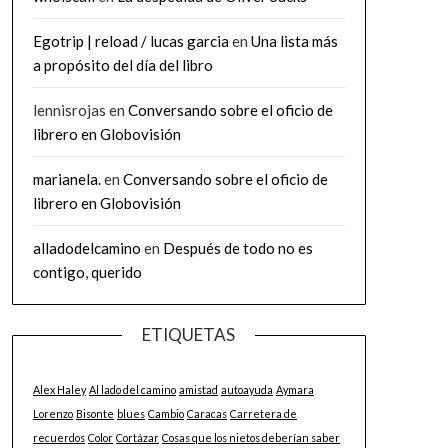
Egotrip | reload / lucas garcia
en
Una lista más
a propósito del día del libro
lennisrojas
en
Conversando sobre el oficio de
librero en Globovisión
marianela.
en
Conversando sobre el oficio de
librero en Globovisión
alladodelcamino
en
Después de todo no es
contigo, querido
ETIQUETAS
Alex Haley
Al lado del camino
amistad
autoayuda
Aymara
Lorenzo
Bisonte
blues
Cambio
Caracas
Carretera de
recuerdos
Color
Cortázar
Cosas que los nietos deberían saber