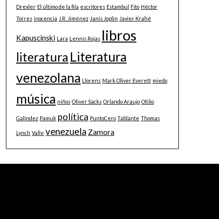
Drexler
El último de la fila
escritores
Estambul
Fito
Héctor
Torres
inocencia
J.R. Jiménez
Janis Joplin
Javier Krahé
libros
Kapuscinski
Lara
Lennis Rojas
Literatura
literatura
venezolana
Llorens
Mark Oliver Everett
miedo
música
niños
Oliver Sacks
Orlando Araujo
Otilio
política
Galíndez
Pamuk
PuntoCero
Tablante
Thomas
venezuela
Zamora
Lynch
Valle