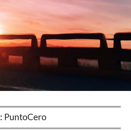
a:
PuntoCero