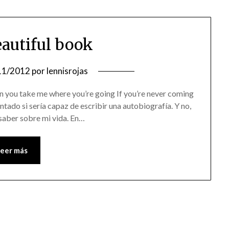
eautiful book
11/2012
por
lennisrojas
Can you take me where you’re going If you’re never coming
ado si sería capaz de escribir una autobiografía. Y no,
 saber sobre mi vida. En…
Leer más