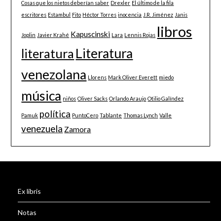
Cosas que los nietos deberían saber
Drexler
El último de la fila
escritores
Estambul
Fito
Héctor Torres
inocencia
J.R. Jiménez
Janis
libros
Kapuscinski
Joplin
Javier Krahé
Lara
Lennis Rojas
Literatura
literatura
venezolana
Llorens
Mark Oliver Everett
miedo
música
niños
Oliver Sacks
Orlando Araujo
Otilio Galíndez
política
Pamuk
PuntoCero
Tablante
Thomas Lynch
Valle
venezuela
Zamora
Ex libris
Notas