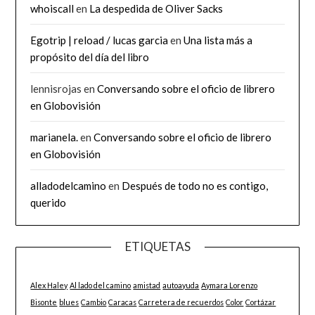
whoiscall
en
La despedida de Oliver Sacks
Egotrip | reload / lucas garcia
en
Una lista más a
propósito del día del libro
lennisrojas
en
Conversando sobre el oficio de librero
en Globovisión
marianela.
en
Conversando sobre el oficio de librero
en Globovisión
alladodelcamino
en
Después de todo no es contigo,
querido
ETIQUETAS
Alex Haley
Al lado del camino
amistad
autoayuda
Aymara Lorenzo
Bisonte
blues
Cambio
Caracas
Carretera de recuerdos
Color
Cortázar