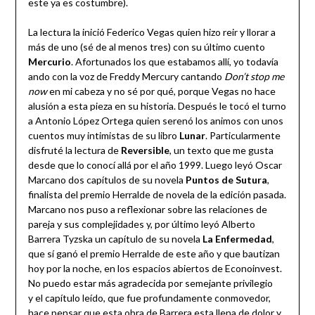
este ya es costumbre).
La lectura la inició Federico Vegas quien hizo reir y llorar a
más de uno (sé de al menos tres) con su último cuento
Mercurio
. Afortunados los que estabamos allí, yo todavía
ando con la voz de Freddy Mercury cantando
Don’t stop me
now
en mi cabeza y no sé por qué, porque Vegas no hace
alusión a esta pieza en su historia. Después le tocó el turno
a Antonio López Ortega quien serenó los animos con unos
cuentos muy intimistas de su libro
Lunar
. Particularmente
disfruté la lectura de
Reversible
, un texto que me gusta
desde que lo conocí allá por el año 1999. Luego leyó Oscar
Marcano dos capítulos de su novela
Puntos de Sutura
,
finalista del premio Herralde de novela de la edición pasada.
Marcano nos puso a reflexionar sobre las relaciones de
pareja y sus complejidades y, por último leyó Alberto
Barrera Tyzska un capítulo de su novela
La Enfermedad
,
que sí ganó el premio Herralde de este año y que bautizan
hoy por la noche, en los espacios abiertos de Econoinvest.
No puedo estar más agradecida por semejante privilegio
y el capítulo leído, que fue profundamente conmovedor,
hace pensar que esta obra de Barrera esta llena de dolor y