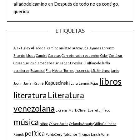
alladodelcamino
en
Después de todo no es contigo,
querido
ETIQUETAS
Alex Haley
Al lado del camino
amistad
autoayuda
Aymara Lorenzo
Bisonte
blues
Cambio
Caracas
Carretera de recuerdos
Color
Cortázar
Cosas que los nietos deberían saber
Drexler
El último de la fila
escritores
Estambul
Fito
Héctor Torres
inocencia
J.R. Jiménez
Janis
libros
Kapuscinski
Joplin
Javier Krahé
Lara
Lennis Rojas
Literatura
literatura
venezolana
Llorens
Mark Oliver Everett
miedo
música
niños
Oliver Sacks
Orlando Araujo
Otilio Galíndez
política
Pamuk
PuntoCero
Tablante
Thomas Lynch
Valle