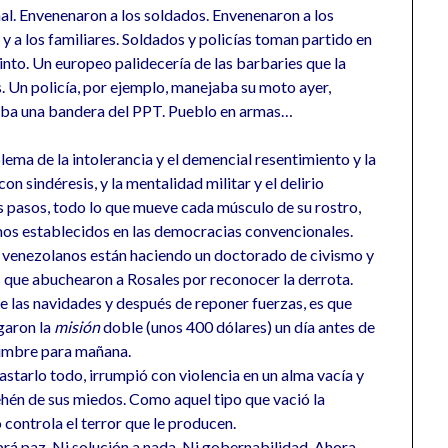
al. Envenenaron a los soldados. Envenenaron a los
 y a los familiares. Soldados y policías toman partido en
 cinto. Un europeo palidecería de las barbaries que la
s. Un policía, por ejemplo, manejaba su moto ayer,
deaba una bandera del PPT. Pueblo en armas…
ema de la intolerancia y el demencial resentimiento y la
n sindéresis, y la mentalidad militar y el delirio
pasos, todo lo que mueve cada músculo de su rostro,
os establecidos en las democracias convencionales.
s venezolanos están haciendo un doctorado de civismo y
s que abuchearon a Rosales por reconocer la derrota.
de las navidades y después de reponer fuerzas, es que
agaron la
misión
doble (unos 400 dólares) un día antes de
idumbre para mañana.
starlo todo, irrumpió con violencia en un alma vacía y
hén de sus miedos. Como aquel tipo que vació la
 controla el terror que le producen.
rá paz. Ni solución a nada. Ni gobernabilidad. Ahora