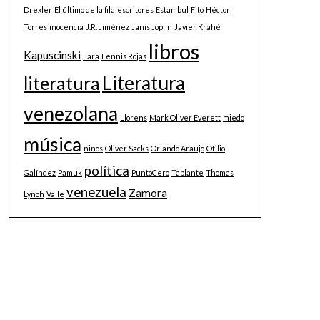
Drexler
El último de la fila
escritores
Estambul
Fito
Héctor
Torres
inocencia
J.R. Jiménez
Janis Joplin
Javier Krahé
libros
Kapuscinski
Lara
Lennis Rojas
Literatura
literatura
venezolana
Llorens
Mark Oliver Everett
miedo
música
niños
Oliver Sacks
Orlando Araujo
Otilio
política
Galíndez
Pamuk
PuntoCero
Tablante
Thomas
venezuela
Zamora
Lynch
Valle