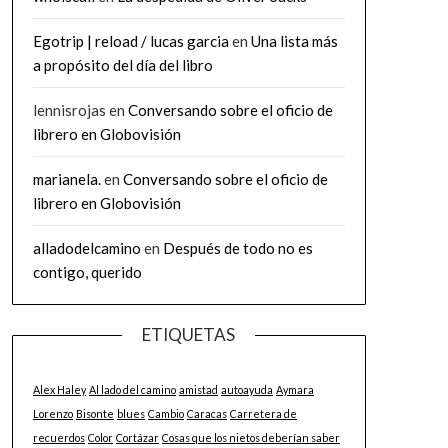
Egotrip | reload / lucas garcia
en
Una lista más
a propósito del día del libro
lennisrojas
en
Conversando sobre el oficio de
librero en Globovisión
marianela.
en
Conversando sobre el oficio de
librero en Globovisión
alladodelcamino
en
Después de todo no es
contigo, querido
ETIQUETAS
Alex Haley
Al lado del camino
amistad
autoayuda
Aymara
Lorenzo
Bisonte
blues
Cambio
Caracas
Carretera de
recuerdos
Color
Cortázar
Cosas que los nietos deberían saber