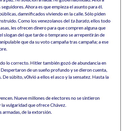
seguidores. Ahora es que empieza el asunto para él.
públicas, damnificados viviendo en la calle. Sólo piden
construido. Como los venezolanos del
ta barato
, ellos todo
asas, les ofrecen dinero para que compren alguna que
 el slogan del que tarde o temprano se arrepentirán de
manipulable que da su voto campaña tras campaña; a ese
bre.
ndo lo correcto. Hitler también gozó de abundancia en
. Despertaron de un sueño profundo y se dieron cuenta,
 súbito, v0lvió a ellos el asco y la sensatez. Hasta la
encen. Nueve millones de electores no se sintieron
y la vulgaridad que ofrece Chávez.
s armadas, de la extorsión.