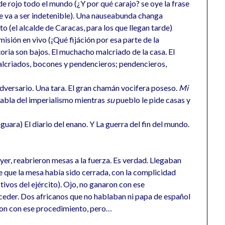
de rojo todo el mundo (¿Y por qué carajo? se oye la frase
e va a ser indetenible). Una nauseabunda changa
to (el alcalde de Caracas, para los que llegan tarde)
isión en vivo (¡Qué fijáción por esa parte de la
oria son bajos. El muchacho malcriado de la casa. El
alcriados, bocones y pendencieros; pendencieros,
adversario. Una tara. El gran chamán vocifera poseso.
Mi
habla del imperialismo mientras
su
pueblo le pide casas y
uara) El diario del enano. Y La guerra del fin del mundo.
ayer, reabrieron mesas a la fuerza. Es verdad. Llegaban
 que la mesa había sido cerrada, con la complicidad
ivos del ejército). Ojo, no ganaron con ese
eder. Dos africanos que no hablaban ni papa de español
aron con ese procedimiento, pero…