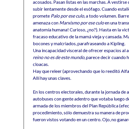
acosados. Pasan listas en las marchas. A vestirse 
subir lentamente desde el esófago. Cuando estall
promete
Palo por ese culo
, a todo volumen. Barre
amenaza con
Marxismo por ese culo
en una transm
anatomía humana! Curioso, ¿no?). Hasta en la vict
fracaso educativo de la mamá vieja y cansada. M
bocones y malcriados, parafraseando a Kipling.
Una incapacidad visceral de ofrecer espacios al 
reino no es de este mundo
, parece decir cuando 
cloacas.
Hay que releer (aprovechando que lo reeditó Alfag
Allí hay unas claves.
En los centros electorales, durante la jornada de 
autobuses con gente adentro que votaba luego de
armada de los miembros del Plan República (efect
procedimiento, sólo demuestra su manera de proc
fueron vistos votando en un centro. Ojo, no gan