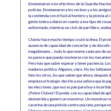
Envenenaron a los efectivos de la Guardia Nacion
policías. Envenenaron a los vecinos y a los amigos
la contienda con el fusil al hombro y la pistola al
gente tolera a diario en cuanto a ese tipo de cosa
uniformado, mientras un civil, de parrillero, on
Chávez hace mucho tiempo cruzó la línea. El probl
ausencia de capacidad de concertar y de discutir co
megalómano… todo lo que mueve cada uno de sus 
no parece que pueda resolverse con los mecanism
Pero hay que saber esperar y tener paciencia. Lo
madurez política. Algunos, claro. No los talibane
Sino los otros, los que saben que ahora, después 
empieza el trabajo: decirle a esa señora que le p
las elecciones, que eso es pan para hoy e incert
¡Pobre Chávez! El poder, con su capacidad de apla
desnutrida y generó un monstruo. Un monstruo re
cacerina de una pistola contra una rata, porque no
Chávez vence pero no convence. Con él nunca hab