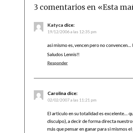
3 comentarios en «
Esta ma
Katyca
dice:
19/12/2006 a las 12:35 pm
asi mismo es, vencen pero no convencen… 
Saludos Lennis!!
Responder
Carolina
dice:
02/02/2007 a las 11:21 pm
El articulo en su totalidad es excelente… q
disculpo), a decir de forma directa nuestr
más que pensar en ganar para si mismos el