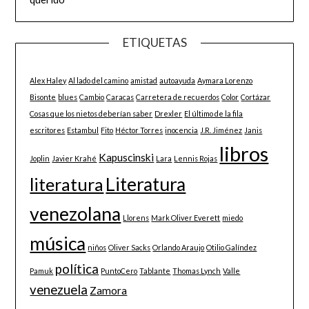
ETIQUETAS
Alex Haley
Al lado del camino
amistad
autoayuda
Aymara Lorenzo
Bisonte
blues
Cambio
Caracas
Carretera de recuerdos
Color
Cortázar
Cosas que los nietos deberían saber
Drexler
El último de la fila
escritores
Estambul
Fito
Héctor Torres
inocencia
J.R. Jiménez
Janis
libros
Kapuscinski
Joplin
Javier Krahé
Lara
Lennis Rojas
Literatura
literatura
venezolana
Llorens
Mark Oliver Everett
miedo
música
niños
Oliver Sacks
Orlando Araujo
Otilio Galíndez
política
Pamuk
PuntoCero
Tablante
Thomas Lynch
Valle
venezuela
Zamora